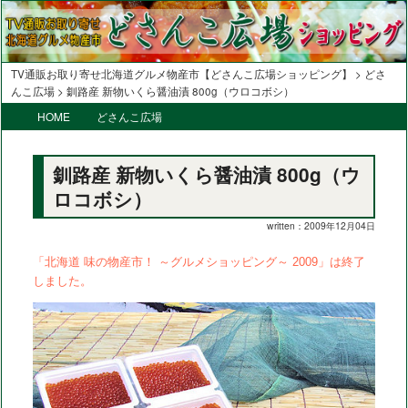
TV通販お取り寄せ北海道グルメ物産市【どさんこ広場ショッピング】
>
どさ
んこ広場
> 釧路産 新物いくら醤油漬 800g（ウロコボシ）
メ
HOME
メ
サ
どさんこ広場
イ
イ
ブ
ン
メ
釧路産 新物いくら醤油漬 800g（ウ
ン
コ
ニ
ロコボシ）
コ
ン
ュ
ー
written：2009年12月04日
ン
テ
テ
ン
「北海道 味の物産市！ ～グルメショッピング～ 2009」は終了
しました。
ン
ツ
ツ
へ
へ
移
移
動