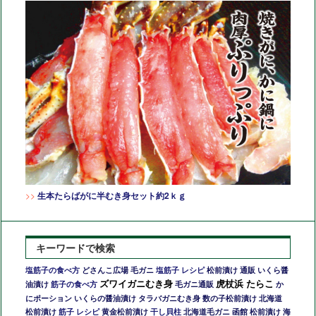
>>
生本たらばがに半むき身セット約2ｋｇ
キーワードで検索
どさんこ広場 毛ガニ
松前漬け 通販
いくら醤
塩筋子の食べ方
塩筋子 レシピ
ズワイガニむき身
虎杖浜 たらこ
油漬け
毛ガニ通販
か
筋子の食べ方
にポーション
いくらの醤油漬け
タラバガニむき身
数の子松前漬け
北海道
松前漬け
黄金松前漬け
北海道毛ガニ
函館 松前漬け
海
筋子 レシピ
干し貝柱