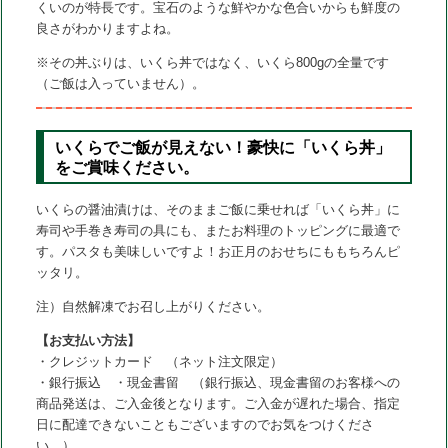
くいのが特長です。宝石のような鮮やかな色合いからも鮮度の
良さがわかりますよね。
※その丼ぶりは、いくら丼ではなく、いくら800gの全量です
（ご飯は入っていません）。
いくらでご飯が見えない！豪快に「いくら丼」
をご賞味ください。
いくらの醤油漬けは、そのままご飯に乗せれば「いくら丼」に
寿司や手巻き寿司の具にも、またお料理のトッピングに最適で
す。パスタも美味しいですよ！お正月のおせちにももちろんピ
ッタリ。
注）自然解凍でお召し上がりください。
【お支払い方法】
・クレジットカード （ネット注文限定）
・銀行振込 ・現金書留 （銀行振込、現金書留のお客様への
商品発送は、ご入金後となります。ご入金が遅れた場合、指定
日に配達できないこともございますのでお気をつけくださ
い。）