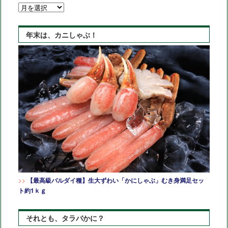
ア
ー
カ
年末は、カニしゃぶ！
イ
ブ
>>
【最高級バルダイ種】生大ずわい「かにしゃぶ」むき身満足セッ
ト約1ｋｇ
それとも、タラバかに？