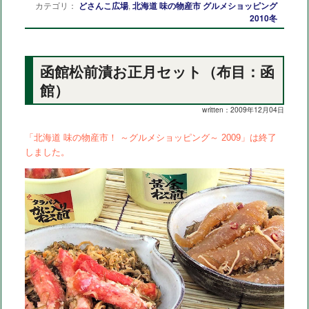
カテゴリ：
どさんこ広場
,
北海道 味の物産市 グルメショッピング
2010冬
函館松前漬お正月セット（布目：函
館）
written：2009年12月04日
「北海道 味の物産市！ ～グルメショッピング～ 2009」は終了
しました。