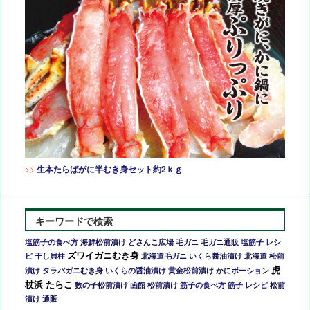
>>
生本たらばがに半むき身セット約2ｋｇ
キーワードで検索
海鮮松前漬け
どさんこ広場 毛ガニ
毛ガニ通販
塩筋子の食べ方
塩筋子 レシ
ズワイガニむき身
北海道毛ガニ
いくら醤油漬け
北海道 松前
ピ
干し貝柱
虎
漬け
タラバガニむき身
いくらの醤油漬け
黄金松前漬け
かにポーション
杖浜 たらこ
数の子松前漬け
函館 松前漬け
松前
筋子の食べ方
筋子 レシピ
漬け 通販