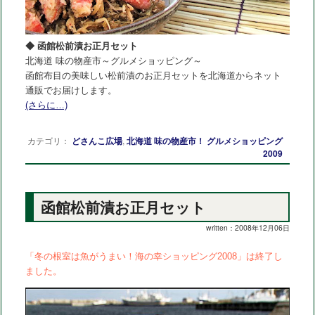
◆ 函館松前漬お正月セット
北海道 味の物産市～グルメショッピング～
函館布目の美味しい松前漬のお正月セットを北海道からネット
通販でお届けします。
(さらに…)
カテゴリ：
どさんこ広場
,
北海道 味の物産市！ グルメショッピング
2009
函館松前漬お正月セット
written：2008年12月06日
「冬の根室は魚がうまい！海の幸ショッピング2008」は終了し
ました。