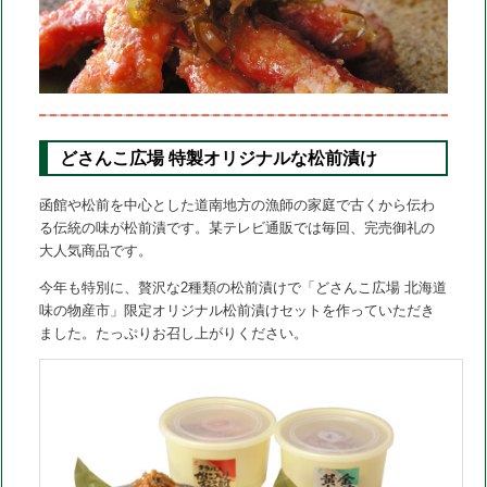
動
どさんこ広場 特製オリジナルな松前漬け
函館や松前を中心とした道南地方の漁師の家庭で古くから伝わ
る伝統の味が松前漬です。某テレビ通販では毎回、完売御礼の
大人気商品です。
今年も特別に、贅沢な2種類の松前漬けで「どさんこ広場 北海道
味の物産市」限定オリジナル松前漬けセットを作っていただき
ました。たっぷりお召し上がりください。