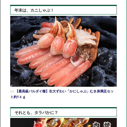
ー
カ
年末は、カニしゃぶ！
イ
ブ
>>
【最高級バルダイ種】生大ずわい「かにしゃぶ」むき身満足セッ
ト約1ｋｇ
それとも、タラバかに？