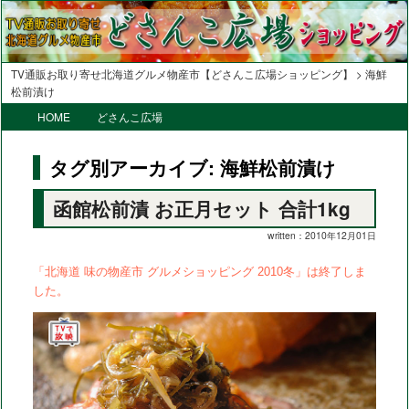
TV通販お取り寄せ北海道グルメ物産市【どさんこ広場ショッピング】
>
海鮮
松前漬け
メ
HOME
メ
サ
どさんこ広場
イ
イ
ブ
ン
タグ別アーカイブ:
海鮮松前漬け
メ
ン
コ
ニ
函館松前漬 お正月セット 合計1kg
コ
ン
ュ
ー
ン
テ
written：2010年12月01日
テ
ン
「北海道 味の物産市 グルメショッピング 2010冬」は終了しま
ン
ツ
した。
ツ
へ
へ
移
移
動